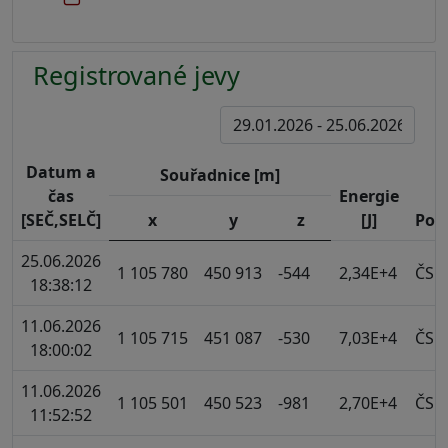
Registrované jevy
Datum a
Souřadnice [m]
čas
Energie
[SEČ,SELČ]
x
y
z
[J]
Poz
25.06.2026
1 105 780
450 913
-544
2,34E+4
ČSM
18:38:12
11.06.2026
1 105 715
451 087
-530
7,03E+4
ČSM
18:00:02
11.06.2026
1 105 501
450 523
-981
2,70E+4
ČSM
11:52:52