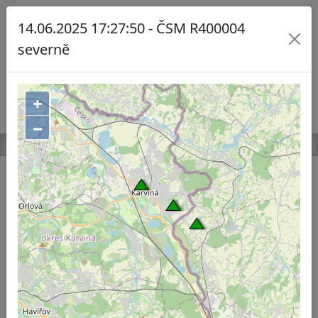
14.06.2025 17:27:50 - ČSM R400004
Seismologický
severně
informační systém
Registrované jevy
Přehled povrchových stanic
+
−
Tato aplikace slouží k informování veřejnosti o
zaregistrovaných seismických jevech, vzniklých
ve spojitosti s důlní činností OKD, a.s. v oblasti
Ostravsko - Karvinského revíru v
Moravskoslezském kraji. Zveřejněné
informace se týkají seismických jevů
vyvolaných v důsledku důlní činnosti Dolu ČSM