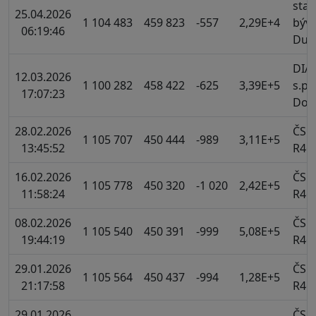
stař
25.04.2026
1 104 483
459 823
-557
2,29E+4
býva
06:19:46
Duk
DIA
12.03.2026
1 100 282
458 422
-625
3,39E+5
s.p.
17:07:23
Dou
28.02.2026
ČS
1 105 707
450 444
-989
3,11E+5
13:45:52
R46
16.02.2026
ČS
1 105 778
450 320
-1 020
2,42E+5
11:58:24
R46
08.02.2026
ČS
1 105 540
450 391
-999
5,08E+5
19:44:19
R46
29.01.2026
ČS
1 105 564
450 437
-994
1,28E+5
21:17:58
R46
29.01.2026
ČS